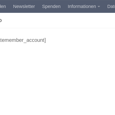
den
Newsletter
Spenden
Informationen
Dat
Umwelt- und Landschaftsschutz in Dinslaken
O
matemember_account]