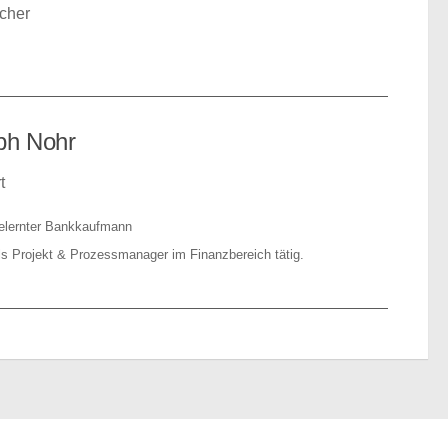
echer
ph Nohr
t
gelernter Bankkaufmann
als Projekt & Prozessmanager im Finanzbereich tätig.