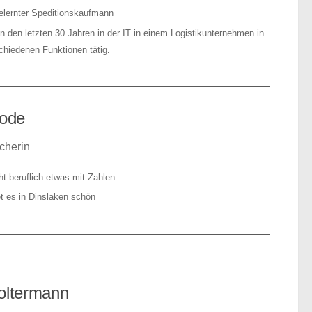
gelernter Speditionskaufmann
in den letzten 30 Jahren in der IT in einem Logistikunternehmen in
chiedenen Funktionen tätig
.
Rode
echerin
t beruflich etwas mit Zahlen
et es in Dinslaken schön
oltermann