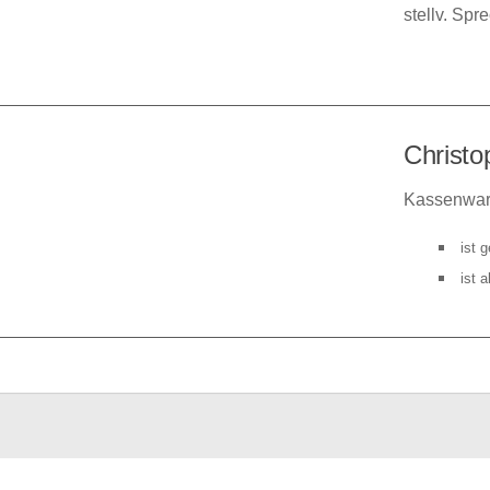
stellv. Spr
Christo
Kassenwar
ist 
ist 