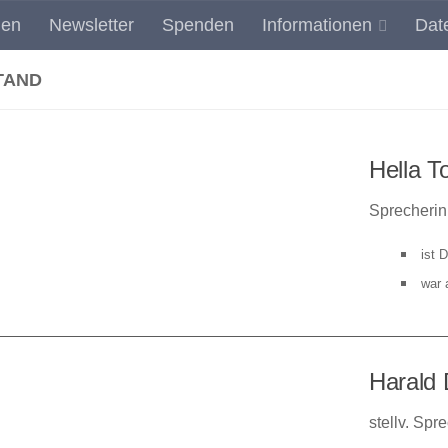
den
Newsletter
Spenden
Informationen
Dat
Umwelt- und Landschaftsschutz in Dinslaken
TAND
Hella T
Sprecherin
ist 
war 
Harald 
stellv. Spr