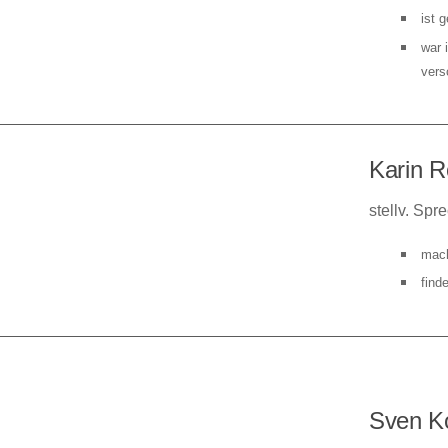
ist 
war 
vers
Karin 
stellv. Spr
mach
find
Sven K