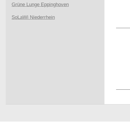
Grüne Lunge Eppinghoven
SoLaWi Niederrhein