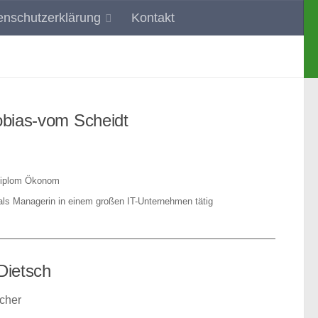
enschutzerklärung
Kontakt
 und Umgebung
obias-vom Scheidt
Diplom Ökonom
als Managerin in einem großen IT-Unternehmen tätig
Dietsch
echer