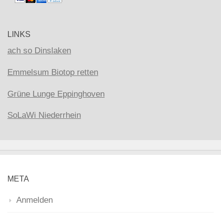
LINKS
ach so Dinslaken
Emmelsum Biotop retten
Grüne Lunge Eppinghoven
SoLaWi Niederrhein
META
Anmelden