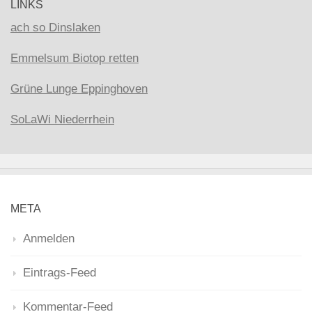
LINKS
ach so Dinslaken
Emmelsum Biotop retten
Grüne Lunge Eppinghoven
SoLaWi Niederrhein
META
Anmelden
Eintrags-Feed
Kommentar-Feed