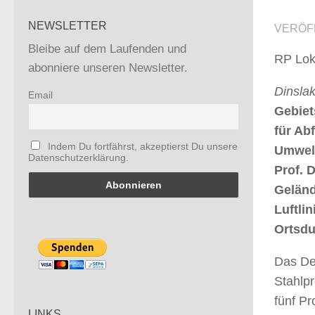
NEWSLETTER
VERÖF
Bleibe auf dem Laufenden und
RP Lok
abonniere unseren Newsletter.
Dinsla
Email
Gebiet
für Ab
Indem Du fortfährst, akzeptierst Du unsere
Umwelt
Datenschutzerklärung.
Prof. 
Geländ
Luftli
Ortsdu
Das Dep
Stahlp
fünf P
LINKS