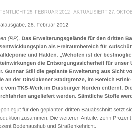
FENTLICHT
28. FEBRUAR 2012
· AKTUALISIERT
27. OKTO
alausgabe, 28. Februar 2012
ken (RP).
Das Erweiterungsgelände für den dritten B
sentwicklungsplan als Freiraumbereich für Aufschü
falldeponie und Halden. „Wehofen ist der bestmögli
einwirkungen die Entsorgungssicherheit für unser 
Dr. Gunnar Still die geplante Erweiterung aus Sicht
e an der Dinslakener Stadtgrenze, im Bereich Brink- 
nie vom TKS-Werk im Duisburger Norden entfernt. Di
rchfahrten angeliefert werden. Sämtliche Stoffe werd
oniegut für den geplanten dritten Bauabschnitt setzt s
roduktion zusammen. Die weiteren Anteile: zehn Prozent
rozent Bodenaushub und Straßenkehricht.