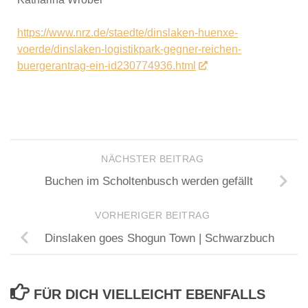
https://www.nrz.de/staedte/dinslaken-huenxe-
voerde/dinslaken-logistikpark-gegner-reichen-
buergerantrag-ein-id230774936.html
NÄCHSTER BEITRAG
Buchen im Scholtenbusch werden gefällt
VORHERIGER BEITRAG
Dinslaken goes Shogun Town | Schwarzbuch
FÜR DICH VIELLEICHT EBENFALLS