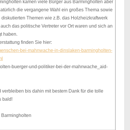
ingholten kamen viele Bürger aus Barmingholten aber
natürlich die vergangene Wahl ein großes Thema sowie
s diskutierten Themen wie z.B. das Holzheizkraftwerk
 auch das politische Vertreter vor Ort waren und sich an
gt haben.
rstattung finden Sie hier:
-menschen-bei-mahnwache-in-dinslaken-barmingholten-
ml
gholten-buerger-und-politiker-bei-der-mahnwache_aid-
erbleiben bis dahin mit bestem Dank für die tolle
 bald!
k Barmingholten