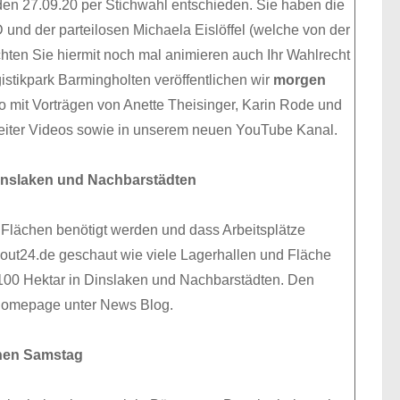
den 27.09.20 per Stichwahl entschieden. Sie haben die
nd der parteilosen Michaela Eislöffel (welche von der
hten Sie hiermit noch mal animieren auch Ihr Wahlrecht
stikpark Barmingholten veröffentlichen wir
morgen
 mit Vorträgen von Anette Theisinger, Karin Rode und
 Reiter Videos sowie in unserem neuen YouTube Kanal.
 Dinslaken und Nachbarstädten
 Flächen benötigt werden und dass Arbeitsplätze
out24.de geschaut wie viele Lagerhallen und Fläche
r 100 Hektar in Dinslaken und Nachbarstädten. Den
r Homepage unter News Blog.
nen Samstag