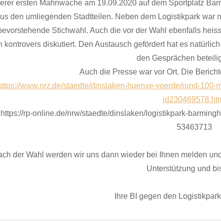
erer ersten Mahnwache am 19.09.2020 auf dem Sportplatz Barm
us den umliegenden Stadtteilen. Neben dem Logistikpark war 
bevorstehende Stichwahl. Auch die vor der Wahl ebenfalls heis
 kontrovers diskutiert. Den Austausch gefördert hat es natürlich
den Gesprächen beteili
Auch die Presse war vor Ort. Die Berichte
https://www.nrz.de/staedte/dinslaken-huenxe-voerde/rund-100
id230469578.ht
https://rp-online.de/nrw/staedte/dinslaken/logistikpark-barmin
53463713
ch der Wahl werden wir uns dann wieder bei Ihnen melden und v
Unterstützung und bis
Ihre BI gegen den Logistikpar
­­­­