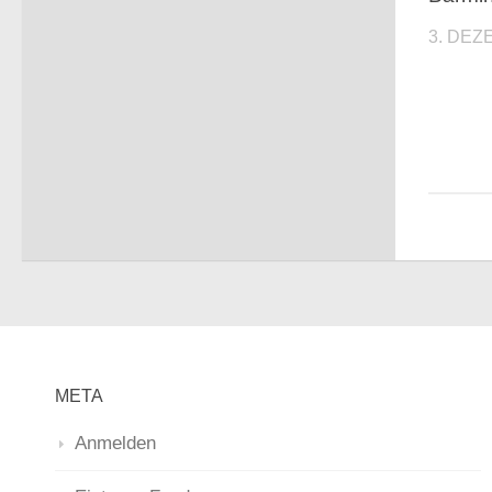
3. DEZ
META
Anmelden