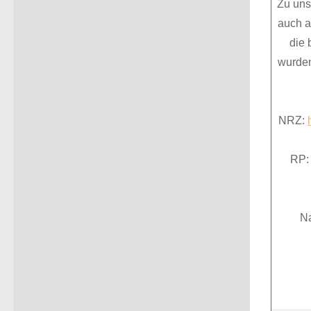
Zu uns
auch a
die 
wurden
NRZ:
RP: 
Na