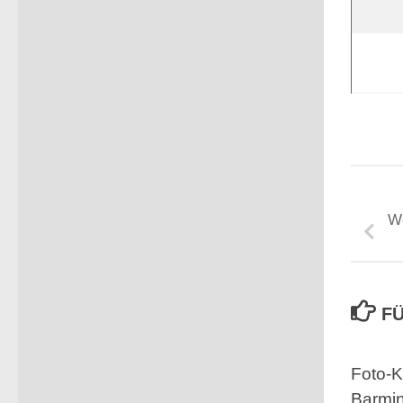
We
FÜ
Foto-K
Barmin