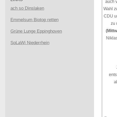
auch v
ach so Dinslaken
Wahl z
CDU un
Emmelsum Biotop retten
zu 
(Mitt
Grüne Lunge Eppinghoven
Nikla
SoLaWi Niederrhein
ents
a