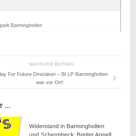
ikpark Barmingholten
NÄCHSTER BEITRAG
day For Future Dinslaken – BI LP Barmingholten
war vor Ort!
T …
Widerstand in Barmingholten
und Schermbeck: Breiter Appell