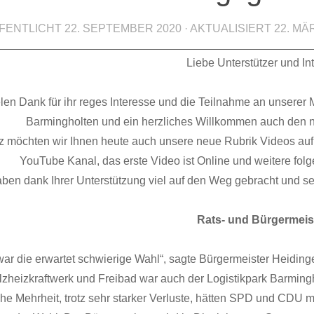
FENTLICHT
22. SEPTEMBER 2020
· AKTUALISIERT
22. MÄ
Liebe Unterstützer und Int
elen Dank für ihr reges Interesse und die Teilnahme an unsere
Barmingholten und ein herzliches Willkommen auch den ne
lz möchten wir Ihnen heute auch unsere neue Rubrik Videos au
YouTube Kanal, das erste Video ist Online und weitere fo
aben dank Ihrer Unterstützung viel auf den Weg gebracht und s
Rats- und Bürgermeis
war die erwartet schwierige Wahl“, sagte Bürgermeister Heid
lzheizkraftwerk und Freibad war auch der Logistikpark Barming
he Mehrheit, trotz sehr starker Verluste, hätten SPD und CDU mi