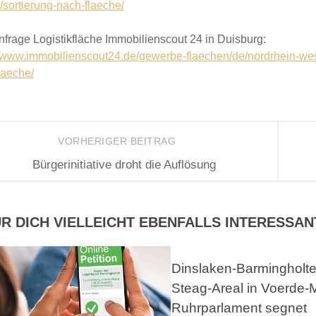
/sortierung-nach-flaeche/
frage Logistikfläche Immobilienscout 24 in Duisburg:
//www.immobilienscout24.de/gewerbe-flaechen/de/nordrhein-west
laeche/
VORHERIGER BEITRAG
Bürgerinitiative droht die Auflösung
R DICH VIELLEICHT EBENFALLS INTERESSAN
Dinslaken-Barmingholt
Steag-Areal in Voerde-M
Ruhrparlament segnet