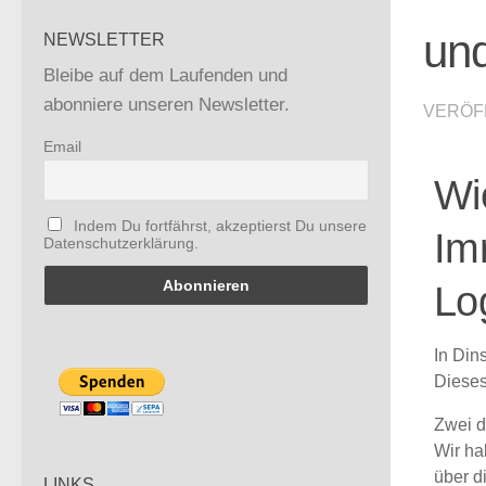
un
NEWSLETTER
Bleibe auf dem Laufenden und
abonniere unseren Newsletter.
VERÖF
Email
Wi
Indem Du fortfährst, akzeptierst Du unsere
Im
Datenschutzerklärung.
Log
In Din
Diese
Zwei d
Wir ha
über d
LINKS