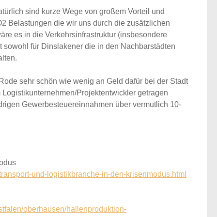
atürlich sind kurze Wege von großem Vorteil und
2 Belastungen die wir uns durch die zusätzlichen
wäre es
in die Verkehrsinfrastruktur (insbesondere
 sowohl für Dinslakener die in den Nachbarstädten
alten.
n Rode sehr schön wie
wenig an Geld dafür bei der Stadt
Logistikunternehmen/Projektentwickler getragen
drigen Gewerbesteuereinnahmen über vermutlich 10-
modus
transport-und-logistikbranche-in-den-krisenmodus.html
tfalen/oberhausen/hallenproduktion-