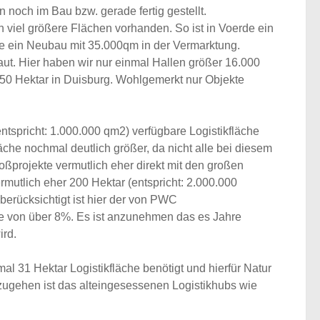
och im Bau bzw. gerade fertig gestellt.
ch viel größere Flächen vorhanden. So ist in
Voerde ein
e ein Neubau mit 35.000qm in der Vermarktung.
t. Hier haben wir nur einmal Hallen größer 16.000
50 Hektar in Duisburg. Wohlgemerkt nur Objekte
spricht: 1.000.000 qm2) verfügbare Logistikfläche
läche nochmal deutlich größer, da nicht alle bei diesem
ßprojekte vermutlich eher direkt mit den großen
ermutlich
eher 200 Hektar (entspricht: 2.000.000
 berücksichtigt ist hier der von PWC
se von über 8%.
Es ist anzunehmen das es Jahre
wird.
al 31 Hektar Logistikfläche
benötigt und hierfür Natur
zugehen ist das alteingesessenen Logistikhubs wie