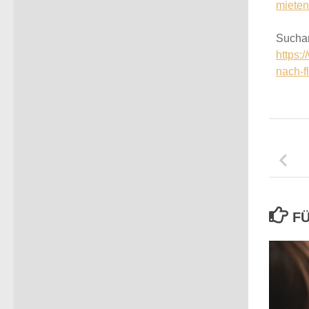
mieten
Suchan
https:
nach-f
FÜ