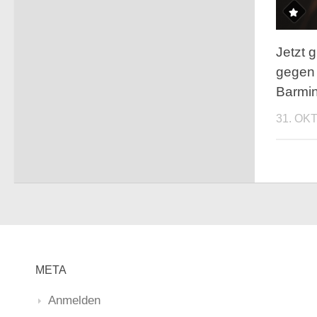
Jetzt g
gegen 
Barmin
31. OK
META
Anmelden