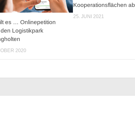
Kooperationsflächen a
25. JUNI 2021
ilt es … Onlinepetition
den Logistikpark
gholten
TOBER 2020