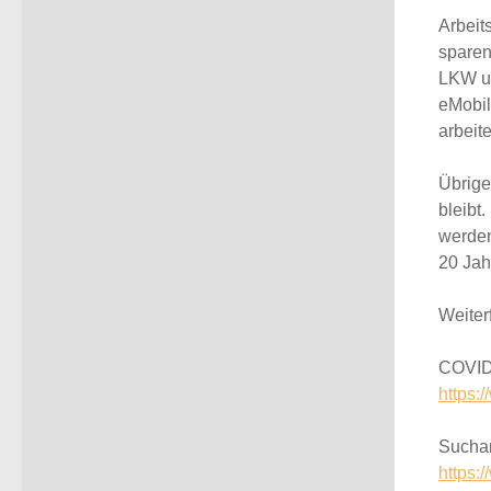
Arbeit
sparen
LKW un
eMobil
arbeit
Übrige
bleibt
.
werden
20 Jah
Weiter
COVID-
https:
Suchan
https: