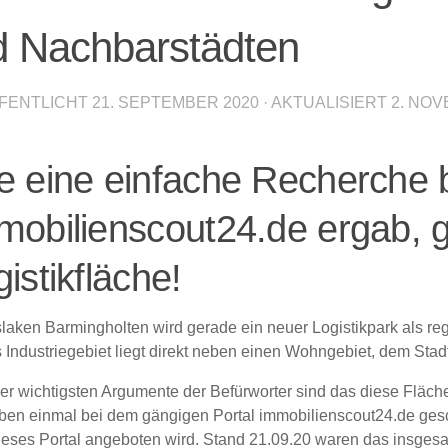
d Nachbarstädten
FENTLICHT
21. SEPTEMBER 2020
· AKTUALISIERT
2. NOV
e eine einfache Recherche b
mobilienscout24.de ergab, g
istikfläche!
slaken Barmingholten wird gerade ein neuer Logistikpark als re
s
Industriegebiet liegt direkt neben einen Wohngebiet,
dem Stadt
er wichtigsten Argumente der Befürworter sind das diese Fläch
ben einmal bei dem gängigen Portal immobilienscout24.de gesch
ieses Portal angeboten wird. Stand 21.09.20 waren das insges