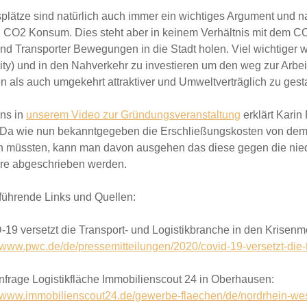
splätze sind natürlich auch immer ein wichtiges Argument und n
 CO2 Konsum. Dies steht aber in keinem Verhältnis mit dem CO
d Transporter Bewegungen in die Stadt holen. Viel wichtiger 
ity) und in den Nahverkehr zu investieren
um den weg zur Arbeit
en als auch umgekehrt attraktiver und Umweltverträglich zu gest
ns in
unserem Video zur Gründungsveranstaltung
erklärt Kari
 Da wie nun bekanntgegeben die Erschließungskosten von dem 
 müssten, kann man davon ausgehen das diese gegen die nie
re abgeschrieben werden.
führende Links und Quellen:
19 versetzt die Transport- und Logistikbranche in den Krisen
//www.pwc.de/de/pressemitteilungen/2020/covid-19-versetzt-die-
frage Logistikfläche Immobilienscout 24 in Oberhausen:
//www.immobilienscout24.de/gewerbe-flaechen/de/nordrhein-wes