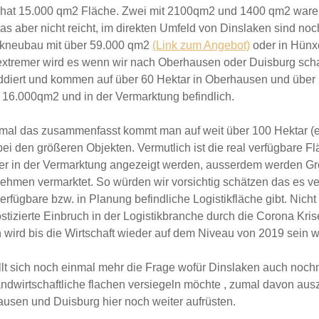
hat 15.000 qm2 Fläche. Zwei mit 2100qm2 und 1400 qm2 waren n
das aber nicht reicht, im direkten Umfeld von Dinslaken sind no
ikneubau mit über 59.000 qm2
(Link zum Angebot)
oder in Hünx
xtremer wird es wenn wir nach Oberhausen oder Duisburg schau
diert und kommen auf über 60 Hektar in Oberhausen und über 
 16.000qm2 und in der Vermarktung befindlich.
al das zusammenfasst kommt man auf weit über 100 Hektar (ent
 bei den größeren Objekten. Vermutlich ist die real verfügbare F
er in der Vermarktung angezeigt werden, ausserdem werden Gro
ehmen vermarktet. So würden wir vorsichtig schätzen das es v
erfügbare bzw. in Planung befindliche Logistikfläche gibt. Nicht
stizierte
Einbruch in der Logistikbranche durch die Corona Kri
 wird bis die Wirtschaft wieder auf dem Niveau von 2019 sein 
llt sich noch einmal mehr die Frage
wofür Dinslaken auch nochm
ndwirtschaftliche flachen versiegeln möchte , zumal davon aus
usen und Duisburg hier noch weiter aufrüsten.