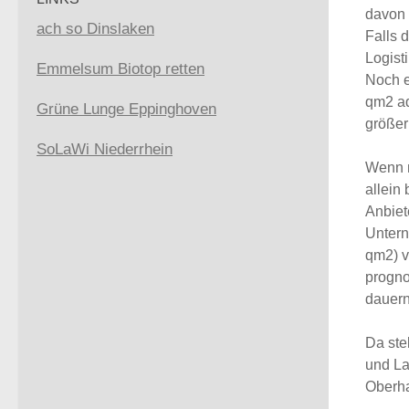
davon 
ach so Dinslaken
Falls 
Logist
Emmelsum Biotop retten
Noch e
qm2 ad
Grüne Lunge Eppinghoven
größer
SoLaWi Niederrhein
Wenn m
allein
Anbiet
Untern
qm2)
v
progno
dauern
Da ste
und La
Oberha