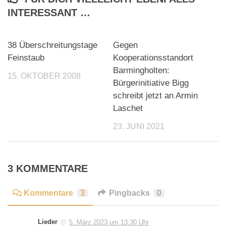
INTERESSANT …
38 Überschreitungstage
Gegen
Feinstaub
Kooperationsstandort
Barmingholten:
15. OKTOBER 2008
Bürgerinitiative Bigg
schreibt jetzt an Armin
Laschet
23. JUNI 2021
3 KOMMENTARE
Kommentare
3
Pingbacks
0
Lieder
5. März 2023 um 13:30 Uhr