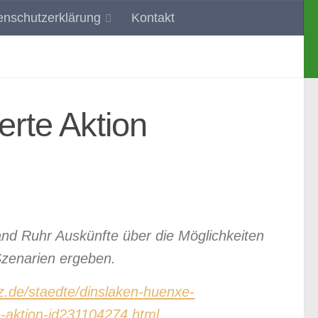
enschutzerklärung
Kontakt
 und Umgebung
erte Aktion
nd Ruhr Auskünfte über die Möglichkeiten
Szenarien ergeben.
z.de/staedte/dinslaken-huenxe-
e-aktion-id231104274.html