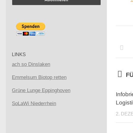
LINKS
ach so Dinslaken
FÜ
Emmelsum Biotop retten
Grüne Lunge Eppinghoven
Infobr
Logist
SoLaWi Niederrhein
2. DEZ