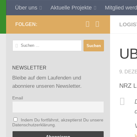
Über uns
Aktuelle Projekte
Mitglied wer
Zum Inhalt springen
LOGIS
FOLGEN:
Suchen
UBV
nach:
NEWSLETTER
9. DEZ
Bleibe auf dem Laufenden und
NRZ L
abonniere unseren Newsletter.
Email
Indem Du fortfährst, akzeptierst Du unsere
Datenschutzerklärung.