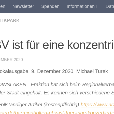
den
Newsletter
Spenden
Informationen
Dat
Umwelt- und Landschaftsschutz in Dinslaken
TIKPARK
 ist für eine konzentri
EMBER 2020
okalausgabe, 9. Dezember 2020, Michael Turek
DINSLAKEN. Fraktion hat sich beim Regionalverba
der Stadt eingeholt. Es können sich verschiedene 
Vollständiger Artikel (kostenpflichtig)
https://www.nr
voerde/barmingholten-ubv-ist-fuer-eine-konzertiert